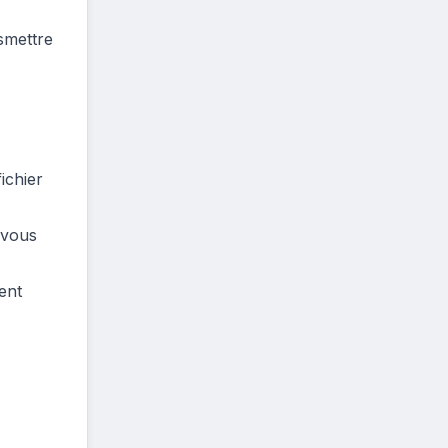
smettre
ichier
 vous
ent