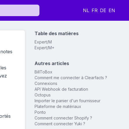
NL
FR
DE
EN
Table des matières
Expert/M
Expert/M+
 notes
Autres articles
les
BillToBox
uvez
Comment me connecter à Clearfacts ?
Connexions
API Webhook de facturation
Octopus
Importer le panier d'un fournisseur
Plateforme de matériaux
Ponto
ortés
Comment connecter Shopify ?
Comment connecter Yuki ?