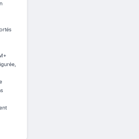
on
ortés
/M+
igurée,
e
ns
ent