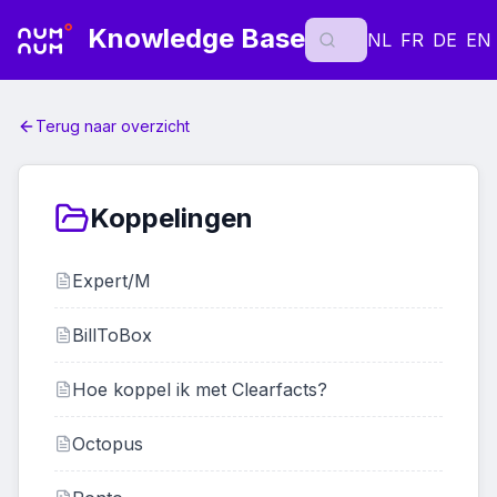
Knowledge Base
NL
FR
DE
EN
Terug naar overzicht
Koppelingen
Expert/M
BillToBox
Hoe koppel ik met Clearfacts?
Octopus